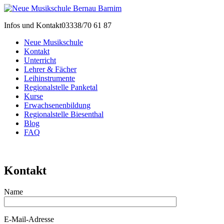
Infos und Kontakt
03338/70 61 87
Neue Musikschule
Kontakt
Unterricht
Lehrer & Fächer
Leihinstrumente
Regionalstelle Panketal
Kurse
Erwachsenenbildung
Regionalstelle Biesenthal
Blog
FAQ
Kontakt
Name
E-Mail-Adresse